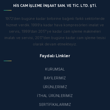
HİS CAM İŞLEME İNŞAAT SAN. VE TİC. LTD. ŞTİ.
1972’den bugüne kadar birbirine bağımlı farklı sektörlerde
hizmet verdik. 1999’a kadar hava kompresörleri imalat ve
servis, 1999’dan 2017’ye kadar cam işleme makineleri
imalatı ve servisi, 2017’den bugüne kadar cam işleme tesisi
olarak devam etmekteyiz.
Faydalı Linkler
KURUMSAL
BAYİLERİMİZ
ÜRÜNLERİMİZ
İTHAL ÜRÜNLERİMİZ
SERTİFİKALARIMIZ