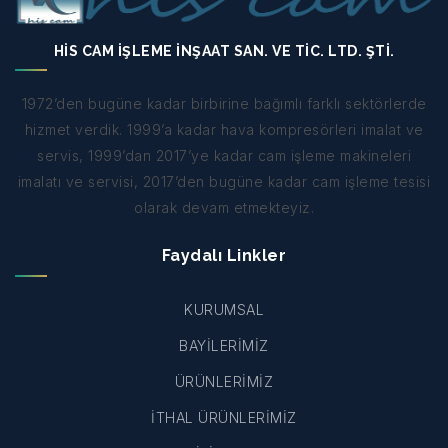
HİS CAM İŞLEME İNŞAAT SAN. VE TİC. LTD. ŞTİ.
1972’den bugüne kadar birbirine bağımlı farklı sektörlerde
hizmet verdik. 1999’a kadar hava kompresörleri imalat ve
servis, 1999’dan 2017’ye kadar cam işleme makineleri
imalatı ve servisi, 2017’den bugüne kadar cam işleme tesisi
olarak devam etmekteyiz.
Faydalı Linkler
KURUMSAL
BAYİLERİMİZ
ÜRÜNLERİMİZ
İTHAL ÜRÜNLERİMİZ