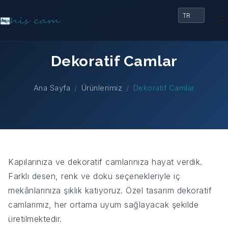
Dekoratif Camlar
Ana Sayfa
Ürünlerimiz
Dekoratif Camlar
Kapılarınıza ve dekoratif camlarınıza hayat verdik.
Farklı desen, renk ve doku seçenekleriyle iç
mekânlarınıza şıklık katıyoruz. Özel tasarım dekoratif
camlarımız, her ortama uyum sağlayacak şekilde
üretilmektedir.