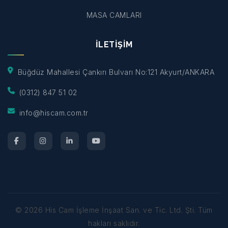
MASA CAMLARI
İLETİŞİM
Büğdüz Mahallesi Çankırı Bulvarı No:121 Akyurt/ANKARA
(0312) 847 51 02
info@hiscam.com.tr
©
2026
His Cam İşleme İnşaat San. ve Tic. Ltd. Şti.
Tüm
hakları saklıdır.